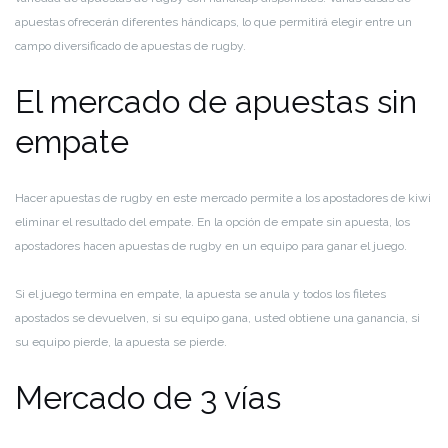
apuestas ofrecerán diferentes hándicaps, lo que permitirá elegir entre un
campo diversificado de apuestas de rugby.
El mercado de apuestas sin
empate
Hacer apuestas de rugby en este mercado permite a los apostadores de kiwi
eliminar el resultado del empate. En la opción de empate sin apuesta, los
apostadores hacen apuestas de rugby en un equipo para ganar el juego.
Si el juego termina en empate, la apuesta se anula y todos los filetes
apostados se devuelven, si su equipo gana, usted obtiene una ganancia, si
su equipo pierde, la apuesta se pierde.
Mercado de 3 vías